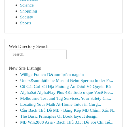
Science
Shopping
Society
Sports
Web Directory Search
New Site Listings
Willige Frauen D&uuml;rfen nageln
Uners&auml;ttliche Muschi Beim Sperma in der Fr...
Cô Gái Gọi Sài Địa Phương Ẩn Dưới Vẻ Quyến Rũ
AlphaSat AlphaPlay Plus 4K: Tudo o que Você Pre...
Melbourne Test and Tag Services: Your Safety Ch...
Locating Your Math At-Home Tutor in Gurg...
Cầu Bạch Thủ Đề MB - Bảng Kép MB Chính Xác N...
The Basic Principles Of Book layout design
MB Win2888 Asia - Bạch Thủ 333: Dò Soi Chi Tiế...