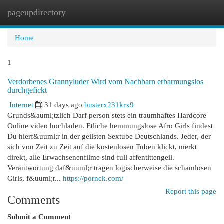
pageupdirectory
Togg
navi
Home
1
Verdorbenes Grannyluder Wird vom Nachbarn erbarmungslos
durchgefickt
Internet
31 days ago
busterx231krx9
Grunds&auml;tzlich Darf person stets ein traumhaftes Hardcore
Online video hochladen. Etliche hemmungslose Afro Girls findest
Du hierf&uuml;r in der geilsten Sextube Deutschlands. Jeder, der
sich von Zeit zu Zeit auf die kostenlosen Tuben klickt, merkt
direkt, alle Erwachsenenfilme sind full affentittengeil.
Verantwortung daf&uuml;r tragen logischerweise die schamlosen
Girls, f&uuml;r...
https://pornck.com/
Report this page
Comments
Submit a Comment