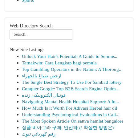
Sports
Web Directory Search
New Site Listings
Unlock Your Hair's Potential: A Guide to Serums...
Ternakwin: Cara Lengkap bagi pemula
Top Gambling Operators in the Nation: A Thoroug...
ارخص صباغ بالجهراء
The Single Best Strategy To Use For Sambad lottery
Conquer Google: Top B2B Search Engine Optim...
فوتبال الکترونیکی زنده
Navigating Mental Health Hospital Support: A In...
How Much Is it Worth For Adivasi Herbal hair oil
Understanding Psychological Evaluations in Cali...
The Most Spoken Article On sattva hamlet bangalore
정품 비아그라 구매: 안전하고 확실한 방법은?
رقم كهربائي تبوك