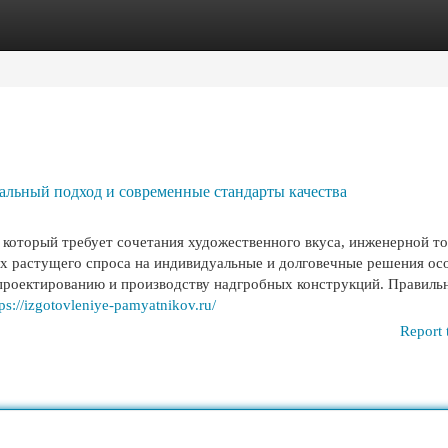
egories
Register
Login
альный подход и современные стандарты качества
 который требует сочетания художественного вкуса, инженерной т
ях растущего спроса на индивидуальные и долговечные решения ос
проектированию и производству надгробных конструкций. Правиль
tps://izgotovleniye-pamyatnikov.ru/
Report 