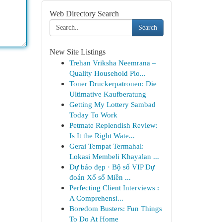
Web Directory Search
Search
New Site Listings
Trehan Vriksha Neemrana –
Quality Household Plo...
Toner Druckerpatronen: Die
Ultimative Kaufberatung
Getting My Lottery Sambad
Today To Work
Petmate Replendish Review:
Is It the Right Wate...
Gerai Tempat Termahal:
Lokasi Membeli Khayalan ...
Dự báo đẹp · Bộ số VIP Dự
đoán Xổ số Miền ...
Perfecting Client Interviews :
A Comprehensi...
Boredom Busters: Fun Things
To Do At Home