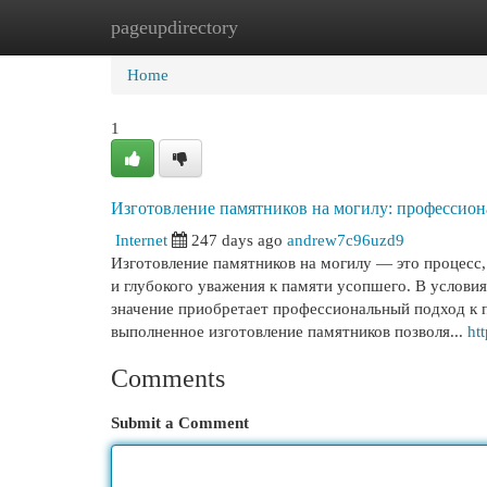
pageupdirectory
Home
New Site Listings
Add Site
Cat
Home
1
Изготовление памятников на могилу: профессион
Internet
247 days ago
andrew7c96uzd9
Изготовление памятников на могилу — это процесс,
и глубокого уважения к памяти усопшего. В услови
значение приобретает профессиональный подход к 
выполненное изготовление памятников позволя...
ht
Comments
Submit a Comment