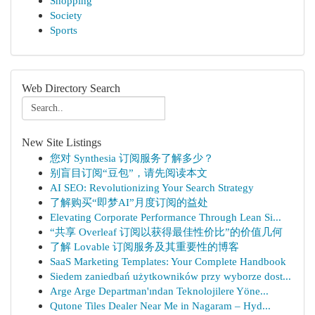
Shopping
Society
Sports
Web Directory Search
New Site Listings
您对 Synthesia 订阅服务了解多少？
别盲目订阅“豆包”，请先阅读本文
AI SEO: Revolutionizing Your Search Strategy
了解购买“即梦AI”月度订阅的益处
Elevating Corporate Performance Through Lean Si...
“共享 Overleaf 订阅以获得最佳性价比”的价值几何
了解 Lovable 订阅服务及其重要性的博客
SaaS Marketing Templates: Your Complete Handbook
Siedem zaniedbań użytkowników przy wyborze dost...
Arge Arge Departman'ından Teknolojilere Yöne...
Qutone Tiles Dealer Near Me in Nagaram – Hyd...