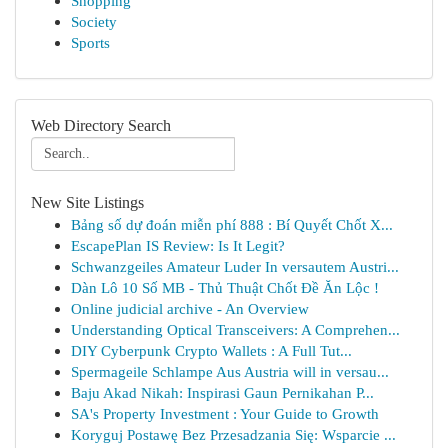
Shopping
Society
Sports
Web Directory Search
New Site Listings
Bảng số dự đoán miễn phí 888 : Bí Quyết Chốt X...
EscapePlan IS Review: Is It Legit?
Schwanzgeiles Amateur Luder In versautem Austri...
Dàn Lô 10 Số MB - Thủ Thuật Chốt Đề Ăn Lộc !
Online judicial archive - An Overview
Understanding Optical Transceivers: A Comprehen...
DIY Cyberpunk Crypto Wallets : A Full Tut...
Spermageile Schlampe Aus Austria will in versau...
Baju Akad Nikah: Inspirasi Gaun Pernikahan P...
SA's Property Investment : Your Guide to Growth
Koryguj Postawę Bez Przesadzania Się: Wsparcie ...