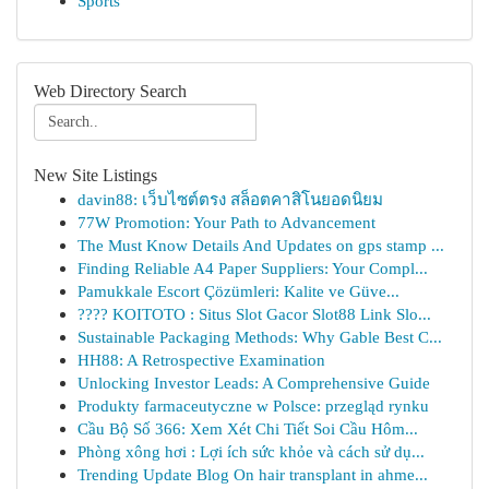
Sports
Web Directory Search
New Site Listings
davin88: เว็บไซต์ตรง สล็อตคาสิโนยอดนิยม
77W Promotion: Your Path to Advancement
The Must Know Details And Updates on gps stamp ...
Finding Reliable A4 Paper Suppliers: Your Compl...
Pamukkale Escort Çözümleri: Kalite ve Güve...
???? KOITOTO : Situs Slot Gacor Slot88 Link Slo...
Sustainable Packaging Methods: Why Gable Best C...
HH88: A Retrospective Examination
Unlocking Investor Leads: A Comprehensive Guide
Produkty farmaceutyczne w Polsce: przegląd rynku
Cầu Bộ Số 366: Xem Xét Chi Tiết Soi Cầu Hôm...
Phòng xông hơi : Lợi ích sức khỏe và cách sử dụ...
Trending Update Blog On hair transplant in ahme...