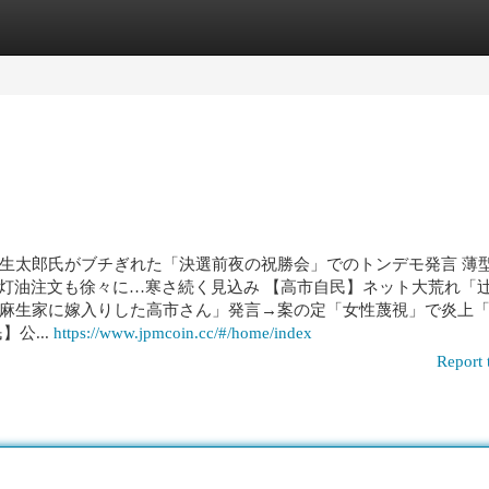
egories
Register
Login
生太郎氏がブチぎれた「決選前夜の祝勝会」でのトンデモ発言 薄
 灯油注文も徐々に…寒さ続く見込み 【高市自民】ネット大荒れ「
麻生家に嫁入りした高市さん」発言→案の定「女性蔑視」で炎上
公...
https://www.jpmcoin.cc/#/home/index
Report 