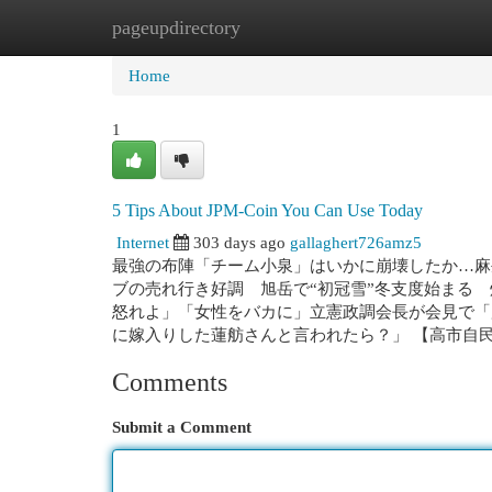
pageupdirectory
Home
New Site Listings
Add Site
Cat
Home
1
5 Tips About JPM-Coin You Can Use Today
Internet
303 days ago
gallaghert726amz5
最強の布陣「チーム小泉」はいかに崩壊したか…麻
ブの売れ行き好調 旭岳で“初冠雪”冬支度始まる
怒れよ」「女性をバカに」立憲政調会長が会見で「
に嫁入りした蓮舫さんと言われたら？」 【高市自民】
Comments
Submit a Comment