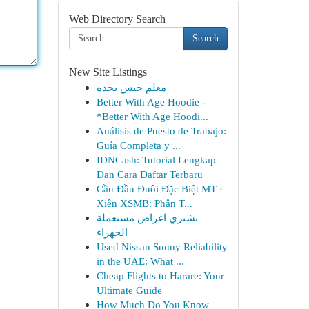
Web Directory Search
Search
New Site Listings
معلم جبس بجده
Better With Age Hoodie -
*Better With Age Hoodi...
Análisis de Puesto de Trabajo:
Guía Completa y ...
IDNCash: Tutorial Lengkap
Dan Cara Daftar Terbaru
Cầu Đầu Đuôi Đặc Biệt MT ·
Xiên XSMB: Phân T...
نشتري اغراض مستعملة
الجهراء
Used Nissan Sunny Reliability
in the UAE: What ...
Cheap Flights to Harare: Your
Ultimate Guide
How Much Do You Know