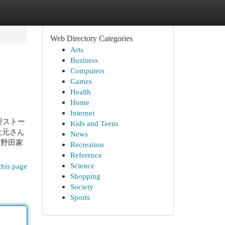
Web Directory Categories
Arts
Business
Computers
Games
Health
Home
Internet
型ストー
Kids and Teens
辻元さん
News
「野田家
Recreation
Reference
Science
this page
Shopping
Society
Sports