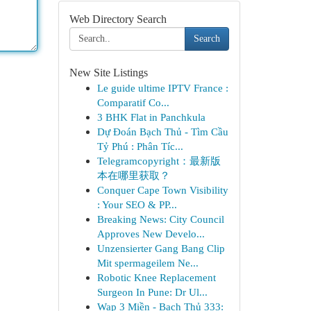
Web Directory Search
Search
New Site Listings
Le guide ultime IPTV France :
Comparatif Co...
3 BHK Flat in Panchkula
Dự Đoán Bạch Thủ - Tìm Cầu
Tỷ Phú : Phân Tíc...
Telegramcopyright：最新版
本在哪里获取？
Conquer Cape Town Visibility
: Your SEO & PP...
Breaking News: City Council
Approves New Develo...
Unzensierter Gang Bang Clip
Mit spermageilem Ne...
Robotic Knee Replacement
Surgeon In Pune: Dr Ul...
Wap 3 Miền - Bạch Thủ 333: