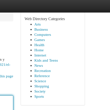
Web Directory Categories
Arts
Business
Computers
Games
Health
Home
Internet
n y
Kids and Teens
921/el-
News
Recreation
Reference
this page
Science
Shopping
Society
Sports