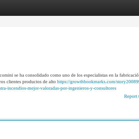
egories
Register
Login
omini se ha consolidado como uno de los especialistas en la fabricació
ros clientes productos de alto
https://growthbookmarks.com/story20089
ntra-incendios-mejor-valoradas-por-ingenieros-y-consultores
Report 