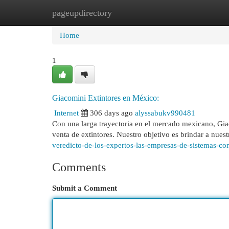
pageupdirectory
Home
New Site Listings
Add Site
Cat
Home
1
Giacomini Extintores en México:
Internet
306 days ago
alyssabukv990481
Con una larga trayectoria en el mercado mexicano, Giac
venta de extintores. Nuestro objetivo es brindar a nuest
veredicto-de-los-expertos-las-empresas-de-sistemas-co
Comments
Submit a Comment