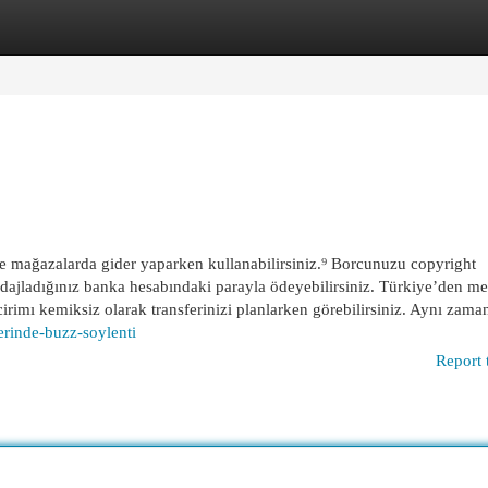
egories
Register
Login
ne mağazalarda gider yaparken kullanabilirsiniz.⁹ Borcunuzu copyright
dajladığınız banka hesabındaki parayla ödeyebilirsiniz. Türkiye’den m
cirimı kemiksiz olarak transferinizi planlarken görebilirsiniz. Aynı zaman
zerinde-buzz-soylenti
Report 