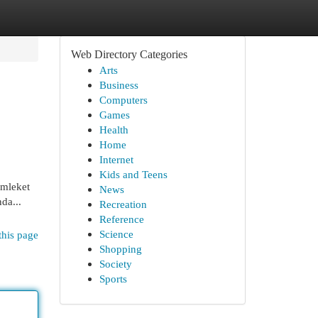
Web Directory Categories
Arts
Business
Computers
Games
Health
Home
Internet
Kids and Teens
emleket
News
da...
Recreation
Reference
Science
this page
Shopping
Society
Sports