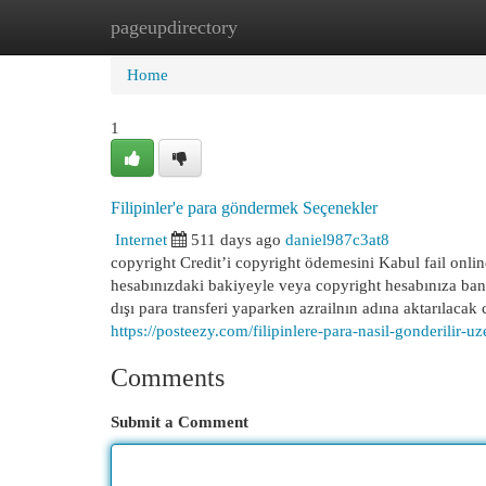
pageupdirectory
Home
New Site Listings
Add Site
Cat
Home
1
Filipinler'e para göndermek Seçenekler
Internet
511 days ago
daniel987c3at8
copyright Credit’i copyright ödemesini Kabul fail onli
hesabınızdaki bakiyeyle veya copyright hesabınıza ban
dışı para transferi yaparken azrailnın adına aktarılacak 
https://posteezy.com/filipinlere-para-nasil-gonderilir-u
Comments
Submit a Comment