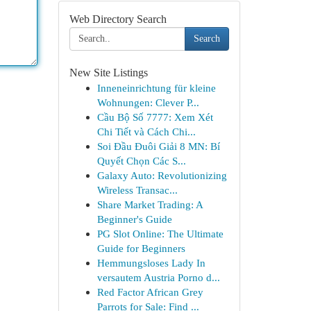
Web Directory Search
Search
New Site Listings
Inneneinrichtung für kleine
Wohnungen: Clever P...
Cầu Bộ Số 7777: Xem Xét
Chi Tiết và Cách Chi...
Soi Đầu Đuôi Giải 8 MN: Bí
Quyết Chọn Các S...
Galaxy Auto: Revolutionizing
Wireless Transac...
Share Market Trading: A
Beginner's Guide
PG Slot Online: The Ultimate
Guide for Beginners
Hemmungsloses Lady In
versautem Austria Porno d...
Red Factor African Grey
Parrots for Sale: Find ...